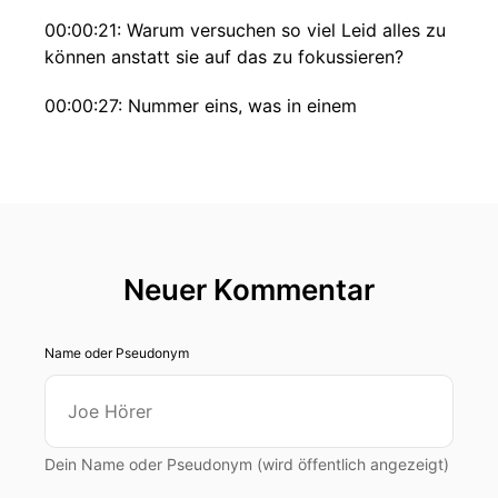
00:00:21: Warum versuchen so viel Leid alles zu
können anstatt sie auf das zu fokussieren?
00:00:27: Nummer eins, was in einem
allermeisten Spaß macht und ich glaube das
spürt man am allermeisten bei Lieblingsmesse
aber auch der so sehr im Allerbesten können.
00:00:40: Und ich kenne es!
00:00:42: Warum?
Neuer Kommentar
00:00:44: Weil nach dem Fussball, wo relativ
Name oder Pseudonym
schnell klar war, was meine Superpower ist, ich
vom riesengroßen Feld gestanden bin, vom
riesengerossen Fragezeichen, was kann ich
denn jetzt eigentlich nur?
Dein Name oder Pseudonym (wird öffentlich angezeigt)
00:00:56: Aber was wird mir jeder so sehr